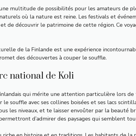
t une multitude de possibilités pour les amateurs de p
naturels où la nature est reine. Les festivals et événe
 de découvrir le patrimoine de cette région. Ce voyage
lturelle de la Finlande est une expérience incontourna
romet des découvertes à couper le souffle.
c national de Koli
inlandais qui mérite une attention particulière lors de 
e souffle avec ses collines boisées et ses lacs scintilla
s les niveaux, et te laisser envoûter par la beauté br
ermettront d’admirer des paysages qui semblent tout d
 riche en histoire et en traditions. Les habitants de la