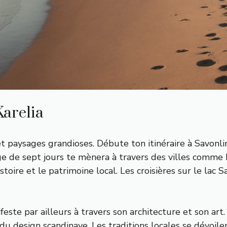
Karelia
et paysages grandioses. Débute ton itinéraire à Savonli
age de sept jours te mènera à travers des villes comme
istoire et le patrimoine local. Les croisières sur le la
este par ailleurs à travers son architecture et son art.
du design scandinave. Les traditions locales se dévoil